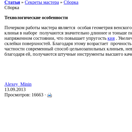
Статьи
»
Секреты мастера
»
Сборка
Сборка
Технологические особенности
Почерком работы мастера является особая геометрия венског
клинья в наборе получаются значительно длиннее и тоньше пе
напряженном состоянии, что повышает упругость
кия
. Увели
склейки поверхностей. Благодаря этому возрастает прочност
частности современный способ цельнозапильных клиньев, нев
благодаря ей, получаются штучные инструменты высшего каче
Alexey_Minin
13.09.2013
Просмотров: 16663 ·