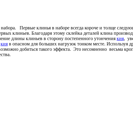
о набора. Первые клинья в наборе всегда короче и толще следу
рвых клиньев. Благодаря этому склейка деталей клина производ
чение длины клиньев в сторону постепенного утончения
кия
, ув
ь
кия
в опасном для больших нагрузок тонком месте. Используя д
озможно добиться такого эффекта. Это несомненно весьма кропо
ства.