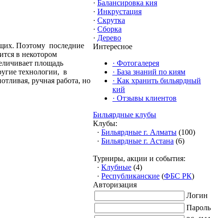
·
Балансировка кия
·
Инкрустация
·
Скрутка
·
Сборка
·
Дерево
ющих. Поэтому последние
Интересное
ится в некотором
еличивает площадь
·
Фотогалерея
ругие технологии, в
·
База знаний по киям
тливая, ручная работа, но
·
Как хранить бильярдный
кий
·
Отзывы клиентов
Бильярдные клубы
Клубы:
·
Бильярдные г. Алматы
(100)
·
Бильярдные г. Астана
(6)
Турниры, акции и события:
·
Клубные
(4)
·
Республиканские
(
ФБС РК
)
Авторизация
Логин
Пароль