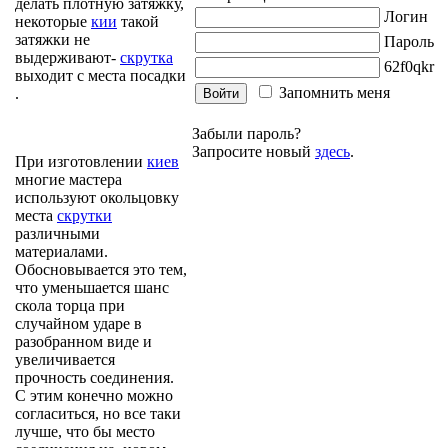
делать плотную затяжку,
Логин
некоторые
кии
такой
затяжки не
Пароль
выдерживают-
скрутка
f0q
выходит с места посадки
Запомнить меня
.
Забыли пароль?
Запросите новый
здесь
.
При изготовлении
киев
многие мастера
используют окольцовку
места
скрутки
различными
материалами.
Обосновывается это тем,
что уменьшается шанс
скола торца при
случайном ударе в
разобранном виде и
увеличивается
прочность соединения.
С этим конечно можно
согласиться, но все таки
лучше, что бы место