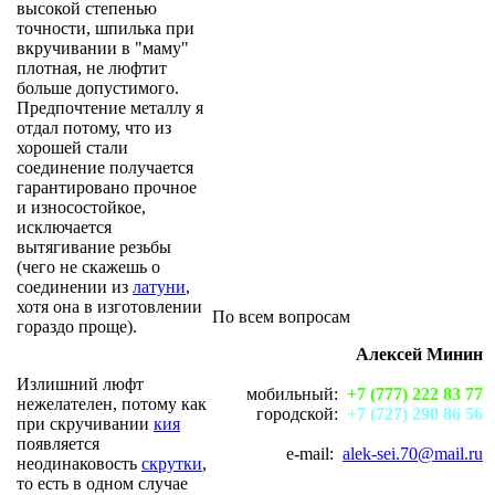
высокой степенью
точности, шпилька при
вкручивании в "маму"
плотная, не люфтит
больше допустимого.
Предпочтение металлу я
отдал потому, что из
хорошей стали
соединение получается
гарантировано прочное
и износостойкое,
исключается
вытягивание резьбы
(чего не скажешь о
соединении из
латуни
,
хотя она в изготовлении
По всем вопросам
гораздо проще).
Алексей Минин
Излишний люфт
мобильный:
+7 (777) 222 83 77
нежелателен, потому как
городской:
+7 (727) 290 86 56
при скручивании
кия
появляется
e-mail:
alek-sei.70@mail.ru
неодинаковость
скрутки
,
то есть в одном случае