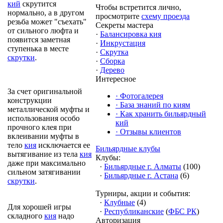
кий
скрутится
Чтобы встретится лично,
нормально, а в другом
просмотрите
схему проезда
резьба может "съехать"
Секреты мастера
от сильного люфта и
·
Балансировка кия
появится заметная
·
Инкрустация
ступенька в месте
·
Скрутка
скрутки
.
·
Сборка
·
Дерево
Интересное
За счет оригинальной
·
Фотогалерея
конструкции
·
База знаний по киям
металлической муфты и
·
Как хранить бильярдный
использования особо
кий
прочного клея при
·
Отзывы клиентов
вклеивании муфты в
тело
кия
исключается ее
Бильярдные клубы
вытягивание из тела
кия
Клубы:
даже при максимально
·
Бильярдные г. Алматы
(100)
сильном затягивании
·
Бильярдные г. Астана
(6)
скрутки
.
Турниры, акции и события:
·
Клубные
(4)
Для хорошей игры
·
Республиканские
(
ФБС РК
)
складного
кия
надо
Авторизация