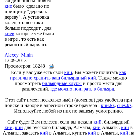
соединения на новом
кие
было сделано по
принципу "дерево к
дереву". А установка
колец это все таки
больше подходит , для
киев
которые уже были
в игре , то есть как
ремонтный вариант.
Alexey_Minin
13.09.2013
Просмотров: 18248 ·
Если у вас уже есть свой
кий
, Вы можете почитать
как
правильно хранить ваш бильярдный кий
. Также можно
просмотреть
бильярдные клубы
и просто места для
развлечений,
где можно поиграть в бильярд
.
Этот сайт имеет несколько имён (доменов) для удобства при
поиске и наборе в адресной строке браузера -
кий.kz
,
cues.kz
.
Используйте любой из них по вашему усмотрению.
Сайт будет Вам полезен, если вы искали
кий
, бильярдный
кий
,
кий
для русского бильярда, Алматы,
кий
Алматы,
кий
в
Алматы, заказать
кий
в Алматы, купить
кий
в Алматы,
кий
на