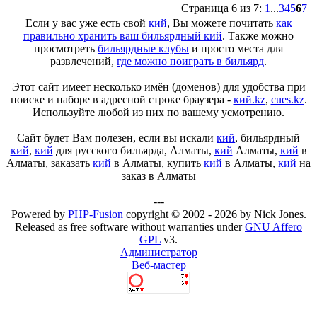
Страница 6 из 7:
1
...
3
4
5
6
7
Если у вас уже есть свой
кий
, Вы можете почитать
как
правильно хранить ваш бильярдный кий
. Также можно
просмотреть
бильярдные клубы
и просто места для
развлечений,
где можно поиграть в бильярд
.
Этот сайт имеет несколько имён (доменов) для удобства при
поиске и наборе в адресной строке браузера -
кий.kz
,
cues.kz
.
Используйте любой из них по вашему усмотрению.
Сайт будет Вам полезен, если вы искали
кий
, бильярдный
кий
,
кий
для русского бильярда, Алматы,
кий
Алматы,
кий
в
Алматы, заказать
кий
в Алматы, купить
кий
в Алматы,
кий
на
заказ в Алматы
---
Powered by
PHP-Fusion
copyright © 2002 - 2026 by Nick Jones.
Released as free software without warranties under
GNU Affero
GPL
v3.
Администратор
Веб-мастер