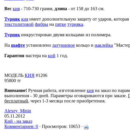
Вес
кия
- 710-730 грамм,
длина
- от 158 до 163 см.
Турняк
кия
имеет дополнительную защиту от ударов, которая
текстолитовой
фибры
на
пятке
турняка
.
Турняк
инкрустирован двумя кольцами из полимера.
На
шафте
установлено
латуниевое
кольцо и
наклейка
"Масте
Гарантия
мастера на
кий
1 год.
МОДЕЛЬ
КИЯ
#1206
95800 тг
Внимание!
Ручная работа, изготовление
кия
на заказ по парам
выполнения - 30 дней. Параметры оговариваются при заказе.
бесплатный
, через 1-3 месяца после приобретения.
Alexey_Minin
05.11.2012
Кий - на заказ
Комментариев: 0
· Просмотров: 10653 ·