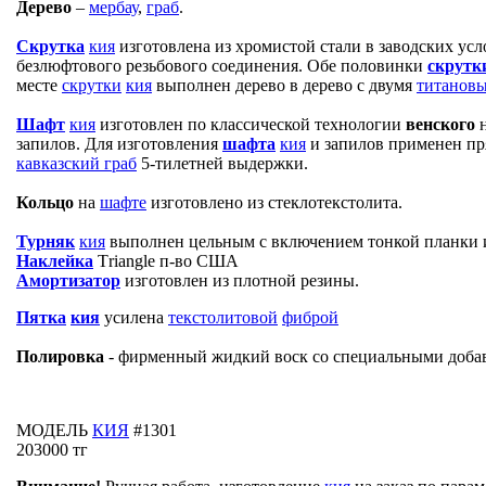
Дерево
–
мербау
,
граб
.
Скрутка
кия
изготовлена из хромистой стали в заводских ус
безлюфтового резьбового соединения. Обе половинки
скрутк
месте
скрутки
кия
выполнен дерево в дерево с двумя
титанов
Шафт
кия
изготовлен по классической технологии
венского
запилов. Для изготовления
шафта
кия
и запилов применен п
кавказский граб
5-тилетней выдержки.
Кольцо
на
шафте
изготовлено из стеклотекстолита.
Турняк
кия
выполнен цельным с включением тонкой планки
Наклейка
T
riangle п-во США
Амортизатор
изготовлен из плотной резины.
Пятка
кия
усилена
текстолитовой
фиброй
Полировка
- фирменный жидкий воск со специальными доба
МОДЕЛЬ
КИЯ
#1301
203000 тг