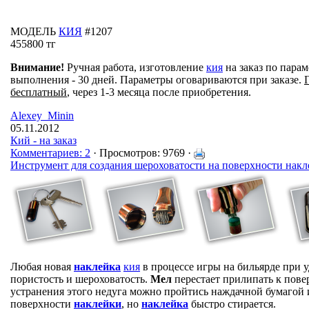
МОДЕЛЬ
КИЯ
#1207
455800 тг
Внимание!
Ручная работа, изготовление
кия
на заказ по парам
выполнения - 30 дней. Параметры оговариваются при заказе.
бесплатный
, через 1-3 месяца после приобретения.
Alexey_Minin
05.11.2012
Кий - на заказ
Комментариев: 2
· Просмотров: 9769 ·
Инструмент для создания шероховатости на поверхности нак
Любая новая
наклейка
кия
в процессе игры на бильярде при 
пористость и шероховатость.
Мел
перестает прилипать к пов
устранения этого недуга можно пройтись наждачной бумагой
поверхности
наклейки
, но
наклейка
быстро стирается.