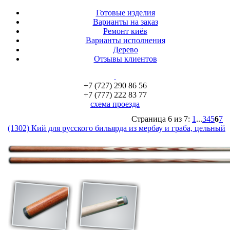
Готовые изделия
Варианты на заказ
Ремонт киёв
Варианты исполнения
Дерево
Отзывы клиентов
+7 (727) 290 86 56
+7 (777) 222 83 77
схема проезда
Страница 6 из 7:
1
...
3
4
5
6
7
(1302) Кий для русского бильярда из мербау и граба, цельный