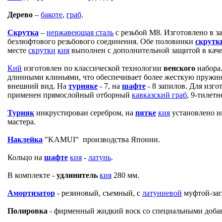
Дерево
–
бакоте
,
граб
.
Скрутка
–
нержавеющая сталь
с резьбой М8. Изготовлено в з
безлюфтового резьбового соединения. Обе половинки
скрутк
месте
скрутки
кия
выполнен с дополнительной защитой в кач
Кий
изготовлен по классической технологии
венского
набора
длинными клиньями, что обеспечивает более жесткую пружин
внешний вид. На
турняке
- 7, на
шафте
- 8 запилов. Для изг
применен прямослойный отборный
кавказский граб
, 9-тилет
Турняк
инкрустирован серебром, на
пятке
кия
установлено и
мастера.
Наклейка
"KAMUI" производства Японии.
Кольцо на
шафте
кия
-
латунь
.
В комплекте -
удлинитель
кия
280 мм.
Амортизатор
- резиновый, съемный, с
латуниевой
муфтой-заг
Полировка
- фирменный жидкий воск со специальными доба