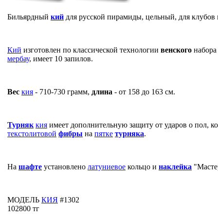
Бильярдный
кий
для русской пирамиды, цельный, для клубов
Кий
изготовлен по классической технологии
венского
набора
мербау
, имеет 10 запилов.
Вес
кия
- 710-730 грамм,
длина
- от 158 до 163 см.
Турняк
кия
имеет дополнительную защиту от ударов о пол, к
текстолитовой
фибры
на
пятке
турняка
.
На
шафте
установлено
латуниевое
кольцо и
наклейка
"Масте
МОДЕЛЬ
КИЯ
#1302
102800 тг