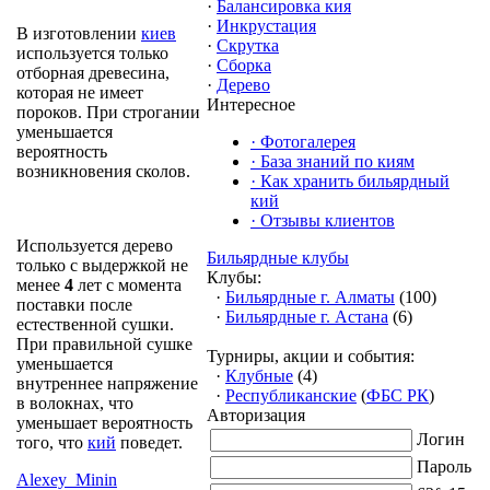
·
Балансировка кия
·
Инкрустация
В изготовлении
киев
·
Скрутка
используется только
·
Сборка
отборная древесина,
·
Дерево
которая не имеет
Интересное
пороков. При строгании
уменьшается
·
Фотогалерея
вероятность
·
База знаний по киям
возникновения сколов.
·
Как хранить бильярдный
кий
·
Отзывы клиентов
Используется дерево
Бильярдные клубы
только с выдержкой не
Клубы:
менее
4
лет с момента
·
Бильярдные г. Алматы
(100)
поставки после
·
Бильярдные г. Астана
(6)
естественной сушки.
При правильной сушке
Турниры, акции и события:
уменьшается
·
Клубные
(4)
внутреннее напряжение
·
Республиканские
(
ФБС РК
)
в волокнах, что
Авторизация
уменьшает вероятность
Логин
того, что
кий
поведет.
Пароль
Alexey_Minin