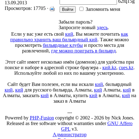
fq1
13.09.2013
Просмотров: 17705 ·
Запомнить меня
Забыли пароль?
Запросите новый
здесь
.
Если у вас уже есть свой
кий
, Вы можете почитать
как
правильно хранить ваш бильярдный кий
. Также можно
просмотреть
бильярдные клубы
и просто места для
развлечений,
где можно поиграть в бильярд
.
Этот сайт имеет несколько имён (доменов) для удобства при
поиске и наборе в адресной строке браузера -
кий.kz
,
cues.kz
.
Используйте любой из них по вашему усмотрению.
Сайт будет Вам полезен, если вы искали
кий
, бильярдный
кий
,
кий
для русского бильярда, Алматы,
кий
Алматы,
кий
в
Алматы, заказать
кий
в Алматы, купить
кий
в Алматы,
кий
на
заказ в Алматы
---
Powered by
PHP-Fusion
copyright © 2002 - 2026 by Nick Jones.
Released as free software without warranties under
GNU Affero
GPL
v3.
Администратор