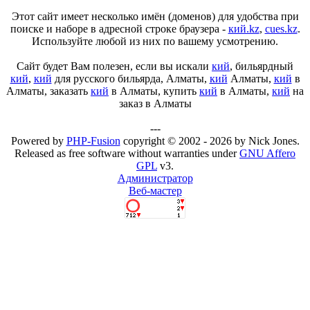
Этот сайт имеет несколько имён (доменов) для удобства при
поиске и наборе в адресной строке браузера -
кий.kz
,
cues.kz
.
Используйте любой из них по вашему усмотрению.
Сайт будет Вам полезен, если вы искали
кий
, бильярдный
кий
,
кий
для русского бильярда, Алматы,
кий
Алматы,
кий
в
Алматы, заказать
кий
в Алматы, купить
кий
в Алматы,
кий
на
заказ в Алматы
---
Powered by
PHP-Fusion
copyright © 2002 - 2026 by Nick Jones.
Released as free software without warranties under
GNU Affero
GPL
v3.
Администратор
Веб-мастер