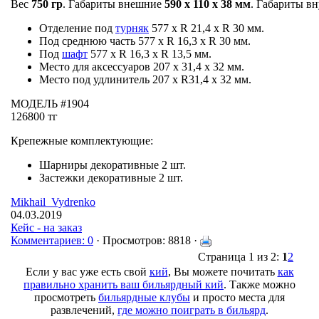
Вес
750 гр
. Габариты внешние
590 х 110 х 38 мм
. Габариты в
Отделение под
турняк
577 х R 21,4 х R 30 мм.
Под среднюю часть 577 х R 16,3 х R 30 мм.
Под
шафт
577 х R 16,3 х R 13,5 мм.
Место для аксессуаров 207 х 31,4 х 32 мм.
Место под удлинитель 207 х R31,4 х 32 мм.
МОДЕЛЬ #1904
126800 тг
Крепежные комплектующие:
Шарниры декоративные 2 шт.
Застежки декоративные 2 шт.
Mikhail_Vydrenko
04.03.2019
Кейс - на заказ
Комментариев: 0
· Просмотров: 8818 ·
Страница 1 из 2:
1
2
Если у вас уже есть свой
кий
, Вы можете почитать
как
правильно хранить ваш бильярдный кий
. Также можно
просмотреть
бильярдные клубы
и просто места для
развлечений,
где можно поиграть в бильярд
.