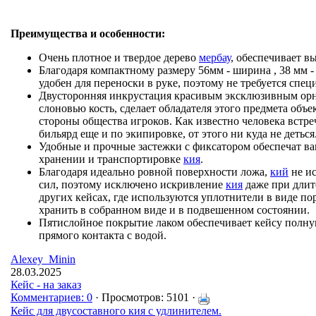
Преимущества и особенности:
Очень плотное и твердое дерево
мербау
, обеспечивает в
Благодаря компактному размеру 56мм - ширина , 38 мм - 
удобен для переноски в руке, поэтому не требуется спец
Двусторонняя инкрустация красивым эксклюзивным орн
слоновью кость, сделает обладателя этого предмета объ
стороны общества игроков. Как известно человека встре
бильярд еще и по экипировке, от этого ни куда не деться
Удобные и прочные застежки с фиксатором обеспечат ва
хранении и транспортировке
кия
.
Благодаря идеально ровной поверхности ложа,
кий
не ис
сил, поэтому исключено искривление
кия
даже при длит
других кейсах, где используются уплотнители в виде по
хранить в собранном виде и в подвешенном состоянии.
Пятислойное покрытие лаком обеспечивает кейсу полну
прямого контакта с водой.
Alexey_Minin
28.03.2025
Кейс - на заказ
Комментариев: 0
· Просмотров: 5101 ·
Кейс для двусоставного кия с удлинителем.