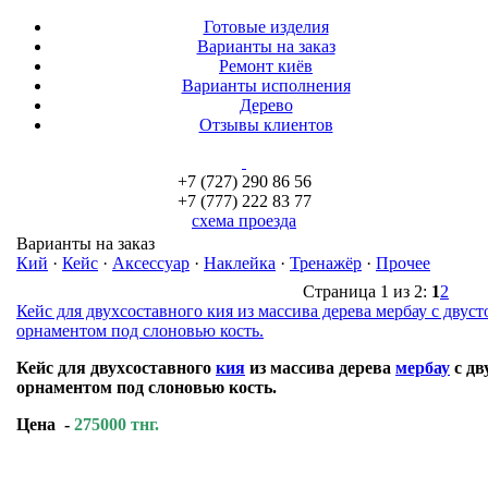
Готовые изделия
Варианты на заказ
Ремонт киёв
Варианты исполнения
Дерево
Отзывы клиентов
+7 (727) 290 86 56
+7 (777) 222 83 77
схема проезда
Варианты на заказ
Кий
·
Кейс
·
Аксессуар
·
Наклейка
·
Тренажёр
·
Прочее
Страница 1 из 2:
1
2
Кейс для двухсоставного кия из массива дерева мербау с дву
орнаментом под слоновью кость.
Кейс для двухсоставного
кия
из массива дерева
мербау
с дв
орнаментом под слоновью кость.
Цена -
275000 тнг.