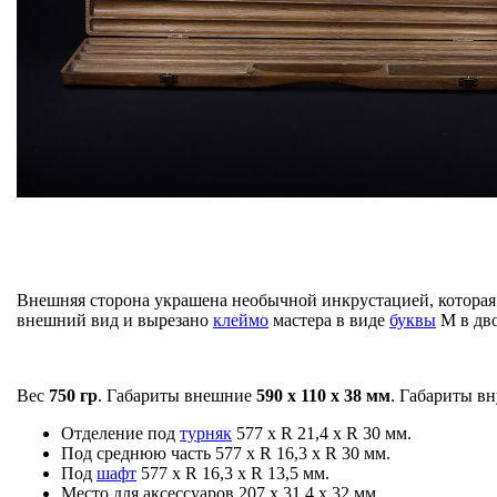
Внешняя сторона украшена необычной инкрустацией, которая
внешний вид и вырезано
клеймо
мастера в виде
буквы
М в дво
Вес
750 гр
. Габариты внешние
590 х 110 х 38 мм
. Габариты в
Отделение под
турняк
577 х R 21,4 х R 30 мм.
Под среднюю часть 577 х R 16,3 х R 30 мм.
Под
шафт
577 х R 16,3 х R 13,5 мм.
Место для аксессуаров 207 х 31,4 х 32 мм.