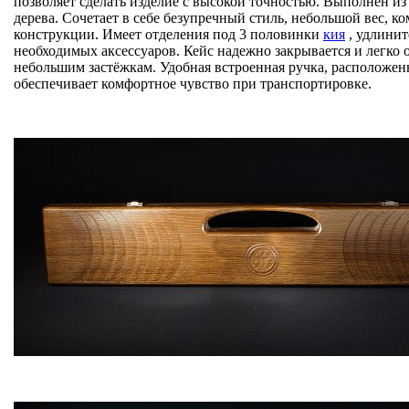
позволяет сделать изделие с высокой точностью. Выполнен из
дерева. Сочетает в себе безупречный стиль, небольшой вес, к
конструкции. Имеет отделения под 3 половинки
кия
, удлинит
необходимых аксессуаров. Кейс надежно закрывается и легко 
небольшим застёжкам. Удобная встроенная ручка, расположенн
обеспечивает комфортное чувство при транспортировке.