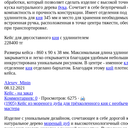
обработки, который позволяет сделать изделие с высокой точ
куска натурального дерева
бука
. Сочетает в себе безупречный 
компактность и прочность конструкции. Имеет отделения по
удлинитель для
кия
345 мм и место для хранения необходимых
встроенная ручка, расположенная в точке центра тяжести, об
при транспортировке.
Кейс для двусоставного
кия
с удлинителем
228400 тг
Размеры кейса - 860 x 90 x 38 мм. Максимальная длина удлин
закрывается и легко открывается благодаря удобным небольш
инкрустирована уникальным рисунком. В центре - именное
к
отделение
кия
отделано бархатом. Благодаря этому
кий
плотно
кейса.
Alexey_Minin
08.12.2021
Кейс - на заказ
Комментариев: 0
· Просмотров: 6275 ·
(1905) Кейс из мореного дуба для трёхколенного кия с необы
мастера
Изделие с уникальным дизайном, сочетающее в себе дорогой к
натуральное дерево
мореный дуб
и высокотехнологичный спос