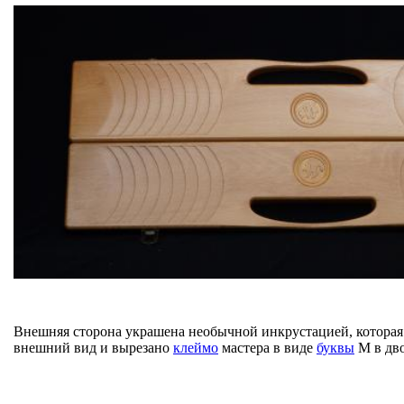
Внешняя сторона украшена необычной инкрустацией, которая
внешний вид и вырезано
клеймо
мастера в виде
буквы
М в дво