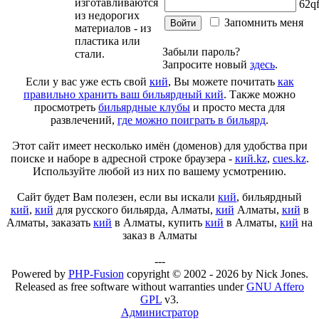
изготавливаются
q
из недорогих
Запомнить меня
материалов - из
пластика или
Забыли пароль?
стали.
Запросите новый
здесь
.
Если у вас уже есть свой
кий
, Вы можете почитать
как
правильно хранить ваш бильярдный кий
. Также можно
просмотреть
бильярдные клубы
и просто места для
развлечений,
где можно поиграть в бильярд
.
Этот сайт имеет несколько имён (доменов) для удобства при
поиске и наборе в адресной строке браузера -
кий.kz
,
cues.kz
.
Используйте любой из них по вашему усмотрению.
Сайт будет Вам полезен, если вы искали
кий
, бильярдный
кий
,
кий
для русского бильярда, Алматы,
кий
Алматы,
кий
в
Алматы, заказать
кий
в Алматы, купить
кий
в Алматы,
кий
на
заказ в Алматы
---
Powered by
PHP-Fusion
copyright © 2002 - 2026 by Nick Jones.
Released as free software without warranties under
GNU Affero
GPL
v3.
Администратор