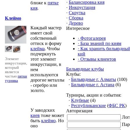
·
Балансировка кия
ближе к
пятке
·
Инкрустация
кия
.
·
Скрутка
·
Сборка
Клеймо
·
Дерево
Каждый мастер
Интересное
имеет свой
собственный
·
Фотогалерея
оттиск и форму
·
База знаний по киям
клейма
. Чтобы
·
Как хранить бильярдны
подчеркнуть
кий
этот элемент
·
Отзывы клиентов
Элемент
инкрустации,
инкрустации, в
который
Бильярдные клубы
нем
является
Клубы:
используются
частью
пятки
·
Бильярдные г. Алматы
(100)
дорогие металлы
турняка
·
Бильярдные г. Астана
(6)
- серебро или
золото.
Турниры, акции и события:
·
Клубные
(4)
·
Республиканские
(
ФБС РК
)
У заводских
Авторизация
киев
тоже может
Лог
быть
клеймо
. Но
Пар
оно