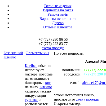
Готовые изделия
Варианты на заказ
Ремонт киёв
Варианты исполнения
Дерево
Отзывы клиентов
+7 (727) 290 86 56
+7 (777) 222 83 77
схема проезда
База знаний
·
Элементы кия
·
По всем вопросам
Клеймо
Алексей М
Клеймо
обычно
используют
мобильный:
+7 (777) 222 8
мастера, которые
городской:
+7 (727) 290 8
изготавливают
бильярдные
кии
e-mail:
alek-sei.70@ma
на заказ.
Клеймо
является частью
Чтобы встретится лично,
инкрустации
просмотрите
схему проезда
турняка
и
Секреты мастера
располагается