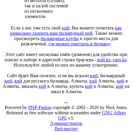
из металла (сплава),
так и целой системой
из нескольких
элементов.
Если у вас уже есть свой
кий
, Вы можете почитать
как
правильно хранить ваш бильярдный кий
. Также можно
просмотреть
бильярдные клубы
и просто места для
развлечений,
где можно поиграть в бильярд
.
Этот сайт имеет несколько имён (доменов) для удобства при
поиске и наборе в адресной строке браузера -
кий.kz
,
cues.kz
.
Используйте любой из них по вашему усмотрению.
Сайт будет Вам полезен, если вы искали
кий
, бильярдный
кий
,
кий
для русского бильярда, Алматы,
кий
Алматы,
кий
в
Алматы, заказать
кий
в Алматы, купить
кий
в Алматы,
кий
на
заказ в Алматы
---
Powered by
PHP-Fusion
copyright © 2002 - 2026 by Nick Jones.
Released as free software without warranties under
GNU Affero
GPL
v3.
Администратор
Веб-мастер