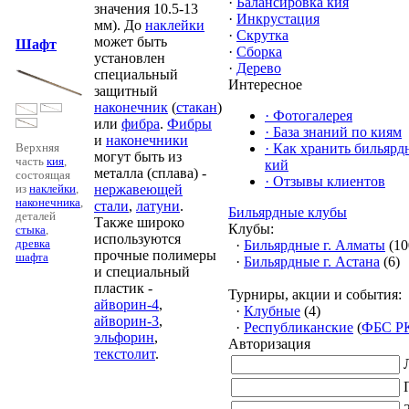
·
Балансировка кия
значения 10.5-13
·
Инкрустация
мм). До
наклейки
·
Скрутка
может быть
Шафт
·
Сборка
установлен
·
Дерево
специальный
Интересное
защитный
наконечник
(
стакан
)
·
Фотогалерея
или
фибра
.
Фибры
·
База знаний по киям
и
наконечники
·
Как хранить бильяр
Верхняя
могут быть из
часть
кия
,
кий
металла (сплава) -
состоящая
·
Отзывы клиентов
нержавеющей
из
наклейки
,
наконечника
,
стали
,
латуни
.
Бильярдные клубы
деталей
Также широко
Клубы:
стыка
,
используются
древка
·
Бильярдные г. Алматы
(10
прочные полимеры
шафта
·
Бильярдные г. Астана
(6)
и специальный
пластик -
Турниры, акции и события:
айворин-4
,
·
Клубные
(4)
айворин-3
,
·
Республиканские
(
ФБС Р
эльфорин
,
Авторизация
текстолит
.