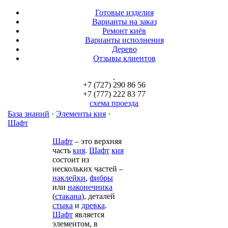
Готовые изделия
Варианты на заказ
Ремонт киёв
Варианты исполнения
Дерево
Отзывы клиентов
+7 (727) 290 86 56
+7 (777) 222 83 77
схема проезда
База знаний
·
Элементы кия
·
Шафт
Шафт
– это верхняя
часть
кия
.
Шафт
кия
состоит из
нескольких частей –
наклейки
,
фибры
или
наконечника
(
стакана
), деталей
стыка
и
древка
.
Шафт
является
элементом, в