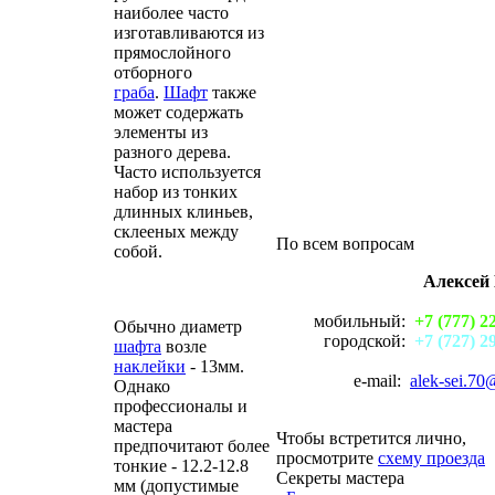
наиболее часто
изготавливаются из
прямослойного
отборного
граба
.
Шафт
также
может содержать
элементы из
разного дерева.
Часто используется
набор из тонких
длинных клиньев,
склееных между
По всем вопросам
собой.
Алексей
мобильный:
+7 (777) 2
Обычно диаметр
городской:
+7 (727) 2
шафта
возле
наклейки
- 13мм.
e-mail:
alek-sei.70
Однако
профессионалы и
мастера
Чтобы встретится лично,
предпочитают более
просмотрите
схему проезда
тонкие - 12.2-12.8
Секреты мастера
мм (допустимые