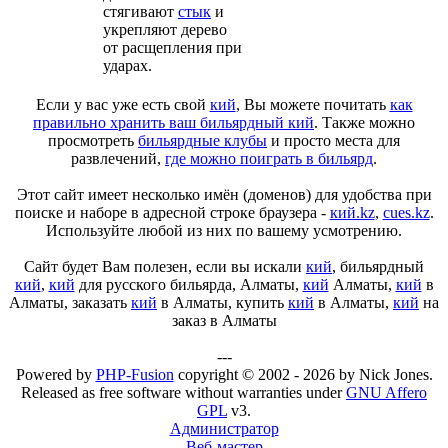
стягивают
стык
и
укрепляют дерево
от расщепления при
ударах.
Если у вас уже есть свой
кий
, Вы можете почитать
как
правильно хранить ваш бильярдный кий
. Также можно
просмотреть
бильярдные клубы
и просто места для
развлечений,
где можно поиграть в бильярд
.
Этот сайт имеет несколько имён (доменов) для удобства при
поиске и наборе в адресной строке браузера -
кий.kz
,
cues.kz
.
Используйте любой из них по вашему усмотрению.
Сайт будет Вам полезен, если вы искали
кий
, бильярдный
кий
,
кий
для русского бильярда, Алматы,
кий
Алматы,
кий
в
Алматы, заказать
кий
в Алматы, купить
кий
в Алматы,
кий
на
заказ в Алматы
---
Powered by
PHP-Fusion
copyright © 2002 - 2026 by Nick Jones.
Released as free software without warranties under
GNU Affero
GPL
v3.
Администратор
Веб-мастер