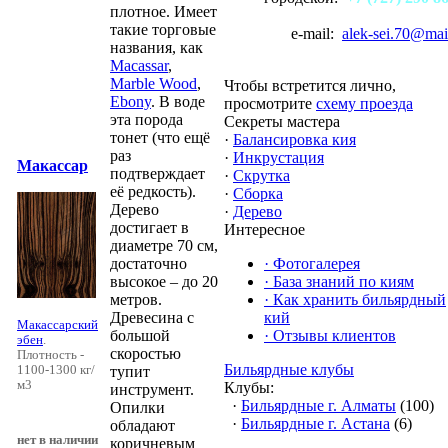
плотное. Имеет
такие торговые
e-mail:
alek-sei.70@mai
названия, как
Macassar
,
Marble Wood
,
Чтобы встретится лично,
Ebony
. В воде
просмотрите
схему проезда
эта порода
Секреты мастера
тонет (что ещё
·
Балансировка кия
раз
·
Инкрустация
Макассар
подтверждает
·
Скрутка
её редкость).
·
Сборка
Дерево
·
Дерево
достигает в
Интересное
диаметре 70 см,
·
Фотогалерея
достаточно
·
База знаний по киям
высокое – до 20
·
Как хранить бильярдный
метров.
кий
Древесина с
Макассарский
·
Отзывы клиентов
большой
эбен
.
скоростью
Плотность -
Бильярдные клубы
1100-1300 кг/
тупит
м3
Клубы:
инструмент.
·
Бильярдные г. Алматы
(100)
Опилки
·
Бильярдные г. Астана
(6)
обладают
нет в наличии
коричневым