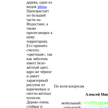
дерева, один из
видов
эбена
.
Произрастает
по большей
части на
Индостане, а
также
прилегающих к
нему
территориях.
Его принято
считать
«цветным», так
как заболонь
имеет бело-
жёлтый цвет,
ядро же чёрное
и имеет
характерный
рисунок из
По всем вопросам
коричневых и
светло-жёлтых
Алексей Ми
полосок.
Дерево очень
мобильный:
+7 (777) 222 8
стойкое и
городской:
+7 (727) 290 8