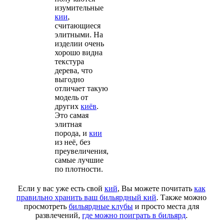
изумительные
кии
,
считающиеся
элитными. На
изделии очень
хорошо видна
текстура
дерева, что
выгодно
отличает такую
модель от
других
киёв
.
Это самая
элитная
порода, и
кии
из неё, без
преувеличения,
самые лучшие
по плотности.
Если у вас уже есть свой
кий
, Вы можете почитать
как
правильно хранить ваш бильярдный кий
. Также можно
просмотреть
бильярдные клубы
и просто места для
развлечений,
где можно поиграть в бильярд
.