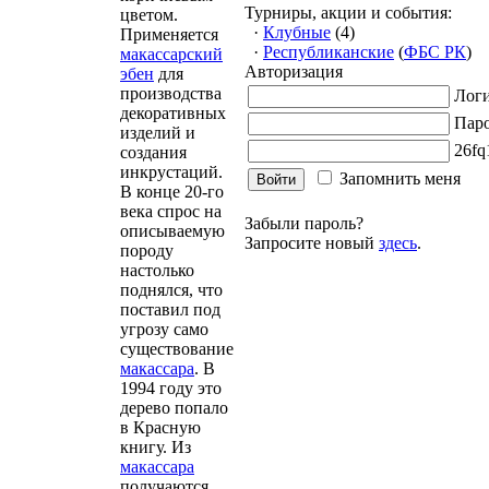
Турниры, акции и события:
цветом.
·
Клубные
(4)
Применяется
·
Республиканские
(
ФБС РК
)
макассарский
Авторизация
эбен
для
производства
Лог
декоративных
Пар
изделий и
fq
создания
инкрустаций.
Запомнить меня
В конце 20-го
века спрос на
Забыли пароль?
описываемую
Запросите новый
здесь
.
породу
настолько
поднялся, что
поставил под
угрозу само
существование
макассара
. В
1994 году это
дерево попало
в Красную
книгу. Из
макассара
получаются