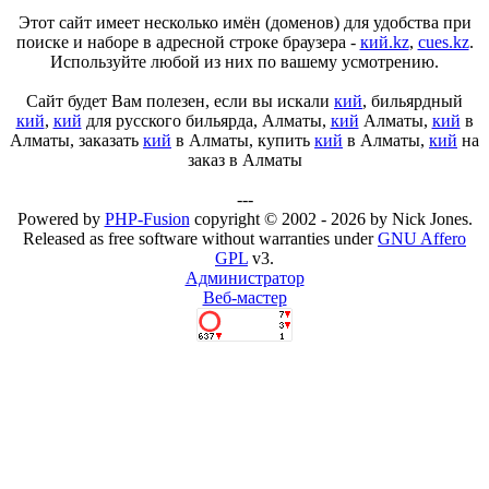
Этот сайт имеет несколько имён (доменов) для удобства при
поиске и наборе в адресной строке браузера -
кий.kz
,
cues.kz
.
Используйте любой из них по вашему усмотрению.
Сайт будет Вам полезен, если вы искали
кий
, бильярдный
кий
,
кий
для русского бильярда, Алматы,
кий
Алматы,
кий
в
Алматы, заказать
кий
в Алматы, купить
кий
в Алматы,
кий
на
заказ в Алматы
---
Powered by
PHP-Fusion
copyright © 2002 - 2026 by Nick Jones.
Released as free software without warranties under
GNU Affero
GPL
v3.
Администратор
Веб-мастер