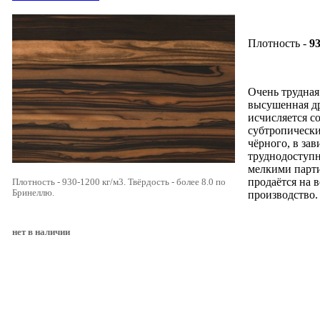
Плотность -
93
Очень трудная
высушенная др
исчисляется с
субтропически
чёрного, в зав
труднодоступн
мелкими парт
продаётся на в
Плотность - 930-1200 кг/м3. Твёрдость - более 8.0 по
Бринеллю.
производство
нет в наличии