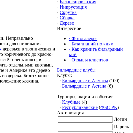
·
Балансировка кия
·
Инкрустация
·
Скрутка
·
Сборка
·
Дерево
Интересное
ки. Неправильно
·
Фотогалерея
ного для спиливания
·
База знаний по киям
х
деревьев в тропических и
·
Как хранить бильярдный
то-коричневого до красно-
кий
астёт очень долго, в
·
Отзывы клиентов
зить отдельными квотами,
Бильярдные клубы
пе и Америке это дерево
Клубы:
 из дерева. Безотходное
·
Бильярдные г. Алматы
(100)
положение хозяина.
·
Бильярдные г. Астана
(6)
Турниры, акции и события:
·
Клубные
(4)
·
Республиканские
(
ФБС РК
)
Авторизация
Логин
Пароль