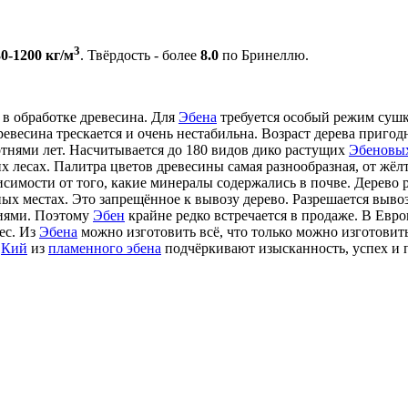
3
0-1200 кг/м
. Твёрдость - более
8.0
по Бринеллю.
 в обработке древесина. Для
Эбена
требуется особый режим суш
евесина трескается и очень нестабильна. Возраст дерева пригод
отнями лет. Насчитывается до 180 видов дико растущих
Эбеновы
х лесах. Палитра цветов древесины самая разнообразная, от жёл
исимости от того, какие минералы содержались в почве. Дерево р
ых местах. Это запрещённое к вывозу дерево. Разрешается выво
иями. Поэтому
Эбен
крайне редко встречается в продаже. В Евро
ес. Из
Эбена
можно изготовить всё, что только можно изготовить
.
Кий
из
пламенного эбена
подчёркивают изысканность, успех и 