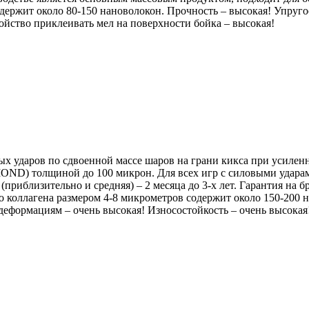
держит около 80-150 нановолокон. Прочность – высокая! Упруго
ойство приклеивать мел на поверхности бойка – высокая!
х ударов по сдвоенной массе шаров на грани кикса при усилен
ND) толщиной до 100 микрон. Для всех игр с силовыми ударам
риблизительно и средняя) – 2 месяца до 3-х лет. Гарантия на бр
о коллагена размером 4-8 микрометров содержит около 150-200 н
 деформациям – очень высокая! Износостойкость – очень высока