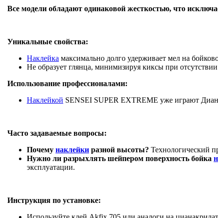
Все модели обладают одинаковой жесткостью, что исключае
Уникальные свойства:
Наклейка
максимально долго удерживает мел на бойково
Не образует глянца, минимизируя киксы при отсутствии
Использование профессионалами:
Наклейкой
SENSEI SUPER EXTREME уже играют Диана М
Часто задаваемые вопросы:
Почему
наклейки
разной высоты?
Технологический пр
Нужно ли разрыхлять шейпером поверхность бойка
н
эксплуатации.
Инструкция по установке:
Используйте клей Akfix 705 или аналоги на цианакрила