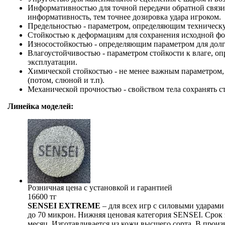
Информативностью для точной передачи обратной связи
информативность, тем точнее дозировка удара игроком.
Предельностью - параметром, определяющим техническу
Стойкостью к деформациям для сохранения исходной фо
Износостойкостью - определяющим параметром для долго
Влагоустойчивостью - параметром стойкости к влаге, 
эксплуатации.
Химической стойкостью - не менее важным параметром
(потом, слюной и т.п).
Механической прочностью - свойством тела сохранять с
Линейка моделей:
Розничная цена с установкой и гарантией
16600 тг
SENSEI EXTREME
– для всех игр с силовыми ударам
до 70 микрон. Нижняя ценовая категория SENSEI. Срок эк
месяц. Изготавливается из кожи высшего сорта. В прои