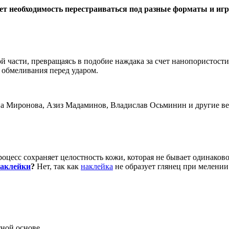
т необходимость перестраиваться под разные форматы и игр
й части, превращаясь в подобие наждака за счет нанопористости
 обмеливания перед ударом.
иронова, Азиз Мадаминов, Владислав Осьминин и другие ве
оцесс сохраняет целостность кожи, которая не бывает одинаков
аклейки
?
Нет, так как
наклейка
не образует глянец при мелении
тной основе.