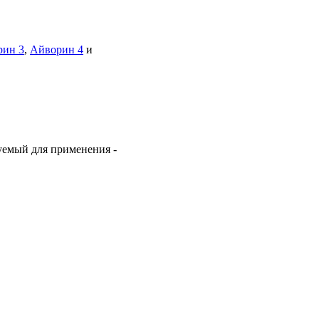
рин 3
,
Айворин 4
и
уемый для применения -