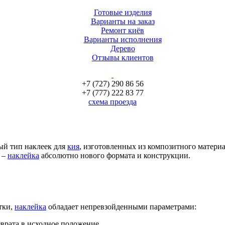
Готовые изделия
Варианты на заказ
Ремонт киёв
Варианты исполнения
Дерево
Отзывы клиентов
+7 (727) 290 86 56
+7 (777) 222 83 77
схема проезда
ый тип наклеек для
кия
, изготовленных из композитного материал
 –
наклейка
абсолютно нового формата и конструкции.
тки,
наклейка
обладает непревзойденными параметрами:
врата в исходное положение.