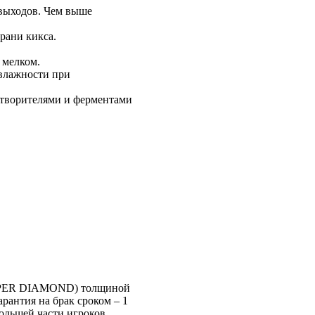
 выходов. Чем выше
рани кикса.
 мелком.
 влажности при
створителями и ферментами
(SUPER DIAMOND) толщиной
арантия на брак сроком – 1
ольшей части игроков.