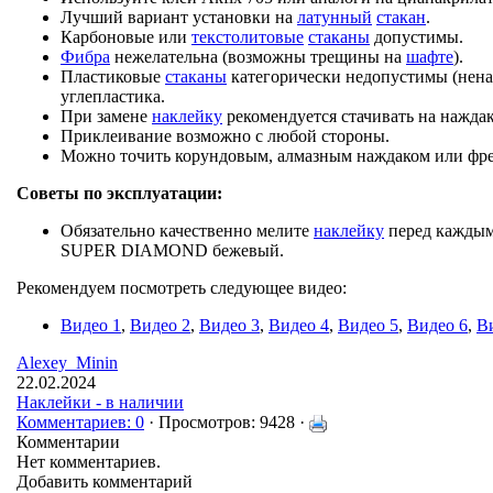
Лучший вариант установки на
латунный
стакан
.
Карбоновые или
текстолитовые
стаканы
допустимы.
Фибра
нежелательна (возможны трещины на
шафте
).
Пластиковые
стаканы
категорически недопустимы (нена
углепластика.
При замене
наклейку
рекомендуется стачивать на наждак
Приклеивание возможно с любой стороны.
Можно точить корундовым, алмазным наждаком или фре
Советы по эксплуатации:
Обязательно качественно мелите
наклейку
перед каждым
SUPER DIAMOND бежевый.
Рекомендуем посмотреть следующее видео:
Видео 1
,
Видео 2
,
Видео 3
,
Видео 4
,
Видео 5
,
Видео 6
,
В
Alexey_Minin
22.02.2024
Наклейки - в наличии
Комментариев: 0
· Просмотров: 9428 ·
Комментарии
Нет комментариев.
Добавить комментарий