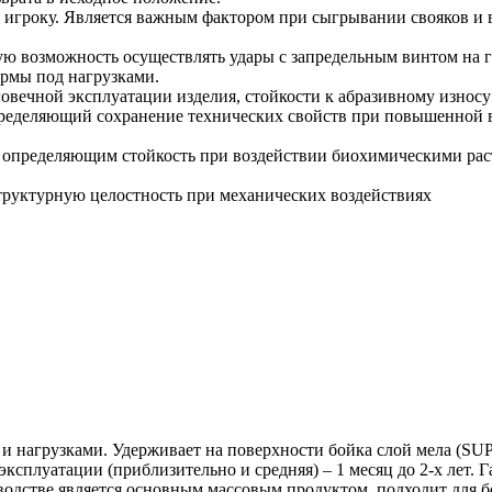
 игроку. Является важным фактором при сыгрывании свояков и
ю возможность осуществлять удары с запредельным винтом на г
рмы под нагрузками.
вечной эксплуатации изделия, стойкости к абразивному износу
определяющий сохранение технических свойств при повышенной
, определяющим стойкость при воздействии биохимическими ра
труктурную целостность при механических воздействиях
и и нагрузками. Удерживает на поверхности бойка слой мела 
сплуатации (приблизительно и средняя) – 1 месяц до 2-х лет. Г
зводстве является основным массовым продуктом, подходит для б