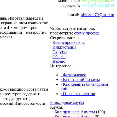
мобильный:
+7 (777) 222 83 77
городской:
+7 (727) 290 86 56
e-mail:
alek-sei.70@mail.ru
сяца. Изготавливается из
в ограниченном количестве
ером 4-8 микрометров
Чтобы встретится лично,
 деформациям – невероятно
просмотрите
схему проезда
высокая!
Секреты мастера
·
Балансировка кия
·
Инкрустация
·
Скрутка
·
Сборка
·
Дерево
Интересное
·
Фотогалерея
·
База знаний по киям
·
Как хранить бильярдный
кий
з кожи высшего сорта путем
·
Отзывы клиентов
 микрометров содержит
ность, упругость,
Бильярдные клубы
ысокая! Износостойкость –
Клубы:
·
Бильярдные г. Алматы
(100)
·
Бильярдные г. Астана
(6)