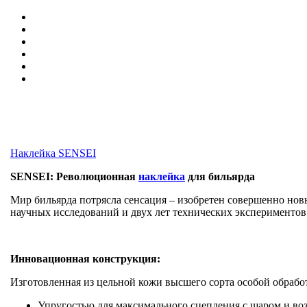
Наклейка SENSEI
SENSEI: Революционная
наклейка
для бильярда
Мир бильярда потрясла сенсация – изобретен совершенно нов
научных исследований и двух лет технических экспериментов
Инновационная конструкция:
Изготовленная из цельной кожи высшего сорта особой обрабо
Упругостью для максимального сцепления с шаром и воз