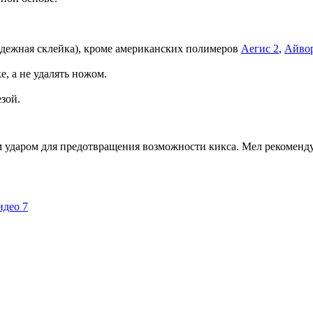
дежная склейка), кроме американских полимеров
Аегис 2
,
Айво
е, а не удалять ножом.
зой.
 ударом для предотвращения возможности кикса. Мел рекоменд
идео 7